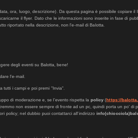
data, ora, luogo, descrizione). Da questa pagina è possibile copiare il 
caricarne il flyer. Dato che le informazioni sono inserite in fase di pu
to riportato nella descrizione, non l'e-mail di Balotta.
gere degli eventi su Balotta, bene!
dare l'e-mail.
 tutti i campi e poi premi "Invia".
ruppo di moderazione e, se l'evento rispetta la
policy
(
https://balotta
otremmo non essere sempre di fronte ad un pc, quindi porta un po' di 
 policy; nel dubbio puoi contattarci all'indirizzo
info(chiocciola)bal