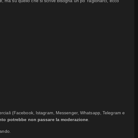
le, ma su quello che si scrive bisogna un po' ragionarci, ecco
merciali (Facebook, Istagram, Messenger, Whatsapp, Telegram e
nto potrebbe non passare la moderazione
.
dando.