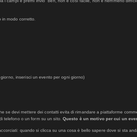
ila i campi e premi invio" beh, non è così facile, non è nemmeno diffici
o in modo corretto.
giorno, inserisci un evento per ogni giorno)
he se devi mettere dei contatti evita di rimandare a piattaforme com
i telefono o un form su un sito.
Questo è un motivo per cui un eve
ccorciati: quando si clicca su una cosa è bello sapere dove si sta an