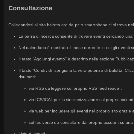
Consultazione
Collegandosi al sito balotta.org da pc o smartphone ci si trova nel
La barra di ricerca consente di trovare eventi cercando una 
Nel calendario è mostrato il mese corrente in cui gli eventi so
Il tasto "Aggiungi evento" è descritto nella sezione Pubblicaz
Il tasto "Condividi" sprigiona la vera potenza di Balotta. Cli
risultanti:
via RSS da leggere col proprio RSS feed reader;
via ICS/ICAL per la sincronizzazione col proprio calend
via web per includere gli eventi nel proprio sito grazie 
sul fediverso da consultare dal proprio account su una 
Lista di eventi