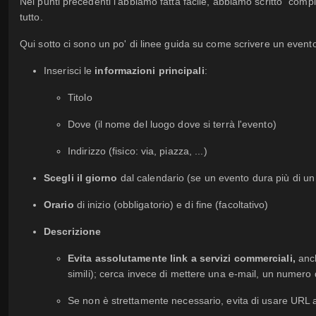
Nei punti precedenti l'abbiamo fatta facile, abbiamo scritto "comp
tutto.
Qui sotto ci sono un po' di linee guida su come scrivere un event
Inserisci le
informazioni principali
:
Titolo
Dove (il nome del luogo dove si terrà l'evento)
Indirizzo (fisico: via, piazza, ...)
Scegli il giorno
dal calendario (se un evento dura più di un 
Orario
di inizio (obbligatorio) e di fine (facoltativo)
Descrizione
Evita assolutamente link a servizi commerciali,
anc
simili); cerca invece di mettere una e-mail, un numero d
Se non è strettamente necessario, evita di usare URL a