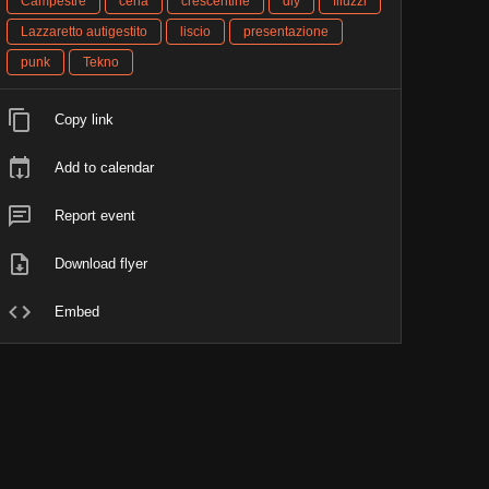
Campestre
cena
crescentine
diy
filuzzi
Lazzaretto autigestito
liscio
presentazione
punk
Tekno
Copy link
Add to calendar
Report event
Download flyer
Embed