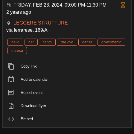
FRIDAY, FEB 23, 2024, 09:00 PM-11:30 PM
2 years ago
LEGGERE STRUTTURE
via ferrarese, 169/A
ballo
bar
canto
dal vivo
danza
divertimento
musica
Copy link
Add to calendar
Report event
Download flyer
Embed