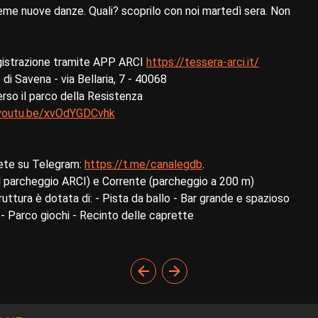
ieme nuove danze. Quali? scoprilo con noi martedì sera. Non
strazione tramite APP ARCI
https://tessera-arci.it/
 Savena - via Bellaria, 7 - 40068
erso il parco della Resistenza
/youtu.be/xvOdYGDCvhk
vete su Telegram:
https://t.me/canalegdb
.
al parcheggio ARCI) e Corrente (parcheggio a 200 m)
ttura è dotata di: - Pista da ballo - Bar grande e spazioso
 - Parco giochi - Recinto delle caprette