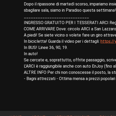
Dopo il ripassone di martedì scorso, impariamo ins
sbagliare sala, siamo in Paradiso questa settimana!
____________________________
INGRESSO GRATUITO PER I TESSERATI ARCI Regi
COME ARRIVARE Dove: circolo ARCI a San Lazzaro di
A piedi! Se siete vicinɜ o volete fare un giro attrav
In bicicletta! Guarda il video per i dettagli:
https:/
In BUS! Linee 36, 90, 19.
In auto!
Se cercate e, soprattutto, offrite passaggio, scri
L'ARCI è raggiungibile anche con auto EnJoy (fino 
ALTRE INFO Per chi non conoscesse il posto, la stru
- Bagni attrezzati - Ottima mensa a prezzi popolari