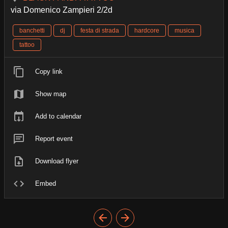
via Domenico Zampieri 2/2d
banchetti
dj
festa di strada
hardcore
musica
tattoo
Copy link
Show map
Add to calendar
Report event
Download flyer
Embed