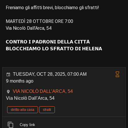
Freniamo gli affitti brevi, blocchiamo gli sfratti!
MARTEDÌ 28 OTTOBRE ORE 7:00
Via Nicolò Dall’Arca, 54
𝗖𝗢𝗡𝗧𝗥𝗢 𝗜 𝗣𝗔𝗗𝗥𝗢𝗡𝗜 𝗗𝗘𝗟𝗟𝗔 𝗖𝗜𝗧𝗧𝗔̀
𝗕𝗟𝗢𝗖𝗖𝗛𝗜𝗔𝗠𝗢 𝗟𝗢 𝗦𝗙𝗥𝗔𝗧𝗧𝗢 𝗗𝗜 𝗛𝗘𝗟𝗘𝗡𝗔
TUESDAY, OCT 28, 2025, 07:00 AM
9 months ago
VIA NICOLÒ DALL’ARCA, 54
Via Nicolò Dall’Arca, 54
diritto alla casa
sfratti
Copy link