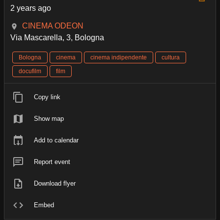
2 years ago
CINEMA ODEON
Via Mascarella, 3, Bologna
Bologna
cinema
cinema indipendente
cultura
docufilm
film
Copy link
Show map
Add to calendar
Report event
Download flyer
Embed