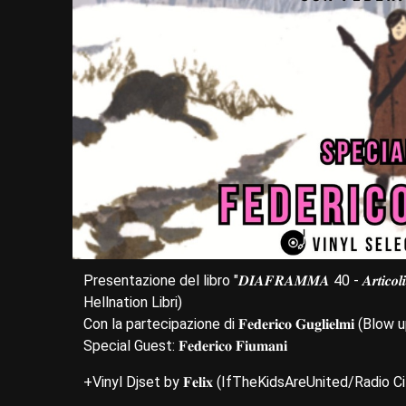
Presentazione del libro "𝑫𝑰𝑨𝑭𝑹𝑨𝑴𝑴𝑨 40 - 𝑨𝒓𝒕𝒊𝒄𝒐𝒍𝒊 𝒆 𝒊𝒏𝒕
Hellnation Libri)
Con la partecipazione di 𝐅𝐞𝐝𝐞𝐫𝐢𝐜𝐨 𝐆𝐮𝐠𝐥𝐢𝐞𝐥𝐦𝐢 
Special Guest: 𝐅𝐞𝐝𝐞𝐫𝐢𝐜𝐨 𝐅𝐢𝐮𝐦𝐚𝐧𝐢
+Vinyl Djset by 𝐅𝐞𝐥𝐢𝐱 (IfTheKidsAreUnited/Radio Ci