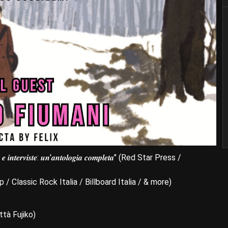
𝒆𝒓𝒗𝒊𝒔𝒕𝒆: 𝒖𝒏'𝒂𝒏𝒕𝒐𝒍𝒐𝒈𝒊𝒂 𝒄𝒐𝒎𝒑𝒍𝒆𝒕𝒂" (Red Star Press /
(Blow up / Classic Rock Italia / Billboard Italia / & more)
ttà Fujiko)