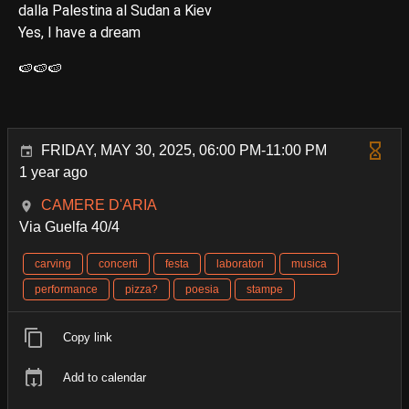
dalla Palestina al Sudan a Kiev
Yes, I have a dream
🍉🍉🍉
FRIDAY, MAY 30, 2025, 06:00 PM-11:00 PM
1 year ago
CAMERE D'ARIA
Via Guelfa 40/4
carving
concerti
festa
laboratori
musica
performance
pizza?
poesia
stampe
Copy link
Add to calendar