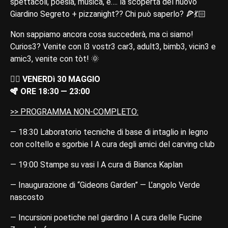
spettacoli, poesia, musica, e…. la scoperta del nuovo
Giardino Segreto + pizzanight?? Chi può saperlo? 🍕💃🏻​
Non sappiamo ancora cosa succederà, ma ci siamo!
Curios3? Venite con l3 vostr3 car3, adult3, bimb3, vicin3 e
amic3, venite con tòt! ​🌞
👉🏼 VENERDì 30 MAGGIO
🪇 ORE 18:30 — 23:00
>> PROGRAMMA NON-COMPLETO:
— 18:30 Laboratorio tecniche di base di intaglio in legno
con coltello e sgorbie l A cura degli amici del carving club
— 19:00 Stampe su vasi l A cura di Bianca Kaplan
— Inaugurazione di “Gideons Garden” — L’angolo Verde
nascosto
— Incursioni poetiche nel giardino l A cura delle Fucine