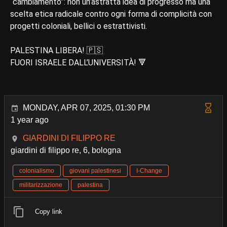
“cambiamento”: non un’astratta idea di progresso ma una
scelta etica radicale contro ogni forma di complicità con
progetti coloniali, bellici o estrattivisti.
PALESTINA LIBERA! 🇵🇸
FUORI ISRAELE DALL’UNIVERSITÀ! 🔻
MONDAY, APR 07, 2025, 01:30 PM
1 year ago
GIARDINI DI FILIPPO RE
giardini di filippo re, 6, bologna
colonialismo
giovani palestinesi
I-Change
militarizzazione
palestina
Copy link