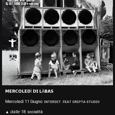
𝗠𝗘𝗥𝗖𝗢𝗟𝗘𝗗Ì 𝗗𝗜 𝗟À𝗕𝗔𝗦
Mercoledì 11 Giugno: ɪɴᴛᴇʀᴅɪᴛ .ꜰᴇᴀᴛ ᴄʀɪᴘᴛᴀ ꜱᴛᴜᴅɪᴏ
▲ 𝘥𝘢𝘭𝘭𝘦 18: socialità