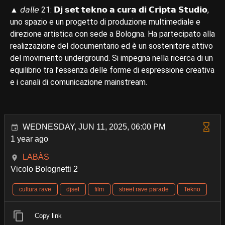
▲ 𝘥𝘢𝘭𝘭𝘦 21: 𝗗𝗷 𝘀𝗲𝘁 𝘁𝗲𝗸𝗻𝗼 𝗮 𝗰𝘂𝗿𝗮 𝗱𝗶 𝗖𝗿𝗶𝗽𝘁𝗮 𝗦𝘁𝘂𝗱𝗶𝗼,
uno spazio e un progetto di produzione multimediale e
direzione artistica con sede a Bologna. Ha partecipato alla
realizzazione del documentario ed è un sostenitore attivo
del movimento underground. Si impegna nella ricerca di un
equilibrio tra l’essenza delle forme di espressione creativa
e i canali di comunicazione mainstream.
WEDNESDAY, JUN 11, 2025, 06:00 PM
1 year ago
LABÀS
Vicolo Bolognetti 2
cultura rave
djset
film
street rave parade
Tekno
Copy link