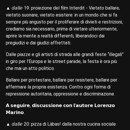
▲ 𝘥𝘢𝘭𝘭𝘦 19: proiezione del film Interdit - Vietato ballare,
vietato suonare, vietato esistere: in un mondo che si fa
sempre più angusto per il proliferare di divieti e restrizioni,
crediamo sia necessario, prima di vietare ulteriormente,
aprire la mente a realtà differenti, liberandoci dai
pregiudizi e dai giudizi affrettati.
Dalle piazze e gli artisti di strada alle grandi feste “illegali”
in giro per l’Europa e le street parade, la festa è ora più
che mai un atto politico.
Ballare per protestare, ballare per resistere, ballare per
affermare la propria esistenza. Contro ogni forma di
repressione autoritaria, oppressione e discriminazione.
𝗔 𝘀𝗲𝗴𝘂𝗶𝗿𝗲, 𝗱𝗶𝘀𝗰𝘂𝘀𝘀𝗶𝗼𝗻𝗲 𝗰𝗼𝗻 𝗹’𝗮𝘂𝘁𝗼𝗿𝗲 𝗟𝗼𝗿𝗲𝗻𝘇𝗼
𝗠𝗮𝗿𝗶𝗻𝗼.
▲ 𝘥𝘢𝘭𝘭𝘦 20: pizza di Làbas! dalla nostra cucina sociale