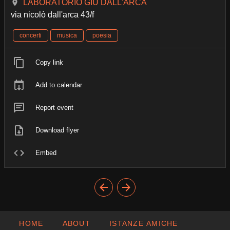
LABORATORIO GIÙ DALL'ARCA
via nicolò dall'arca 43/f
concerti
musica
poesia
Copy link
Add to calendar
Report event
Download flyer
Embed
HOME
ABOUT
ISTANZE AMICHE