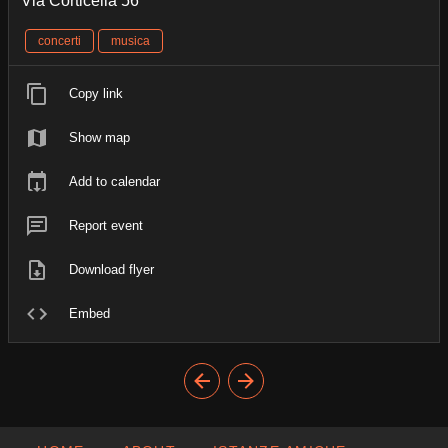
Via Corticella 56
concerti
musica
Copy link
Show map
Add to calendar
Report event
Download flyer
Embed