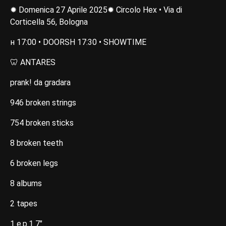
✹ Domenica 27 Aprile 2025✹ Circolo Hex • Via di
Corticella 56, Bologna
ʜ 17:00 • DOORSH 17:30 • SHOWTIME
🦷 ANTARES
prank! da gradara
946 broken strings
754 broken sticks
8 broken teeth
6 broken legs
8 albums
2 tapes
1 e.p.1 7"