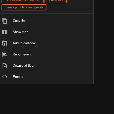
Circolo anarchico Berneri
convivialità
mensa popolare autogestita
Copy link
Show map
Add to calendar
Report event
Download flyer
Embed