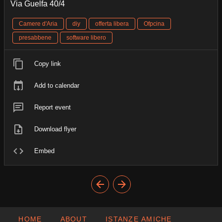
Via Guelfa 40/4
Camere d'Aria
diy
offerta libera
Ofpcina
presabbene
software libero
Copy link
Add to calendar
Report event
Download flyer
Embed
HOME
ABOUT
ISTANZE AMICHE