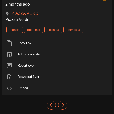
2 months ago
PIAZZA VERDI
Piazza Verdi
musica
open mic
socialità
università
Copy link
Add to calendar
Report event
Download flyer
Embed