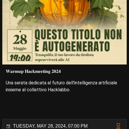
𝐖𝐚𝐫𝐦𝐮𝐩 𝐇𝐚𝐜𝐤𝐦𝐞𝐞𝐭𝐢𝐧𝐠 𝟐𝟎𝟐𝟒
Una serata dedicata al futuro dell'intelligenza artificiale
insieme al collettivo Hacklabbo.
TUESDAY, MAY 28, 2024, 07:00 PM