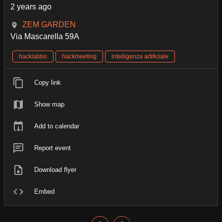
2 years ago
ZEM GARDEN
Via Mascarella 59A
hacklabbo
hackmeeting
intelligenza artificiale
Copy link
Show map
Add to calendar
Report event
Download flyer
Embed