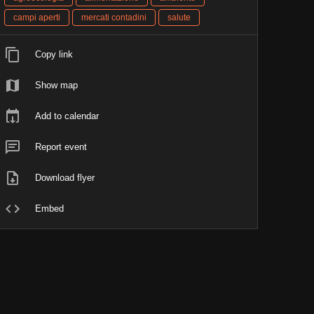
campi aperti
mercati contadini
salute
Copy link
Show map
Add to calendar
Report event
Download flyer
Embed