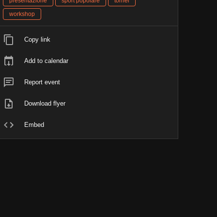
presentazione
sport popolare
tornei
workshop
Copy link
Add to calendar
Report event
Download flyer
Embed