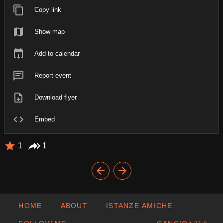
Copy link
Show map
Add to calendar
Report event
Download flyer
Embed
1
1
HOME
ABOUT
ISTANZE AMICHE