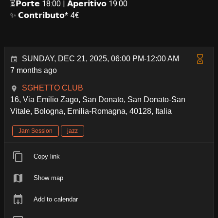
⏳𝗣𝗼𝗿𝘁𝗲 18:00 | 𝗔𝗽𝗲𝗿𝗶𝘁𝗶𝘃𝗼 19:00
✨ 𝗖𝗼𝗻𝘁𝗿𝗶𝗯𝘂𝘁𝗼* 4€
SUNDAY, DEC 21, 2025, 06:00 PM-12:00 AM
7 months ago
SGHETTO CLUB
16, Via Emilio Zago, San Donato, San Donato-San
Vitale, Bologna, Emilia-Romagna, 40128, Italia
Jam Session
jazz
Copy link
Show map
Add to calendar