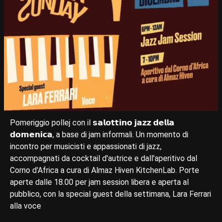
Pomeriggio pollej con il 𝘀𝗮𝗹𝗼𝘁𝘁𝗶𝗻𝗼 𝗷𝗮𝘇𝘇 𝗱𝗲𝗹𝗹𝗮
𝗱𝗼𝗺𝗲𝗻𝗶𝗰𝗮, a base di jam informali. Un momento di
incontro per musicisti e appassionati di jazz,
accompagnati da cocktail d'autrice e dall'aperitivo dal
Corno d'Africa a cura di Almaz Hiven KitchenLab. Porte
aperte dalle 18.00 per jam session libera e aperta al
pubblico, con la special guest della settimana, Lara Ferrari
alla voce