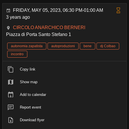
FRIDAY, MAY 05, 2023, 06:30 PM-01:00 AM
3 years ago
CIRCOLO ANARCHICO BERNERI
Piazza di Porta Santo Stefano 1
autonomia zapatista
autoproduzioni
bene
dj Colbao
incontro
Copy link
Show map
Add to calendar
Report event
Download flyer