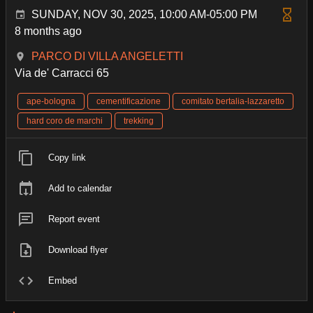
SUNDAY, NOV 30, 2025, 10:00 AM-05:00 PM
8 months ago
PARCO DI VILLA ANGELETTI
Via de' Carracci 65
ape-bologna
cementificazione
comitato bertalia-lazzaretto
hard coro de marchi
trekking
Copy link
Add to calendar
Report event
Download flyer
Embed