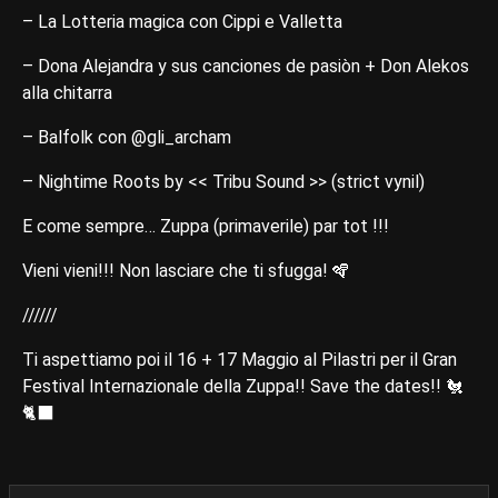
– La Lotteria magica con Cippi e Valletta
– Dona Alejandra y sus canciones de pasiòn + Don Alekos
alla chitarra
– Balfolk con @gli_archam
– Nightime Roots by << Tribu Sound >> (strict vynil)
E come sempre… Zuppa (primaverile) par tot !!!
Vieni vieni!!! Non lasciare che ti sfugga! 🪇
//////
Ti aspettiamo poi il 16 + 17 Maggio al Pilastri per il Gran
Festival Internazionale della Zuppa!!​ Save the dates!! 🐔​
🐈‍⬛