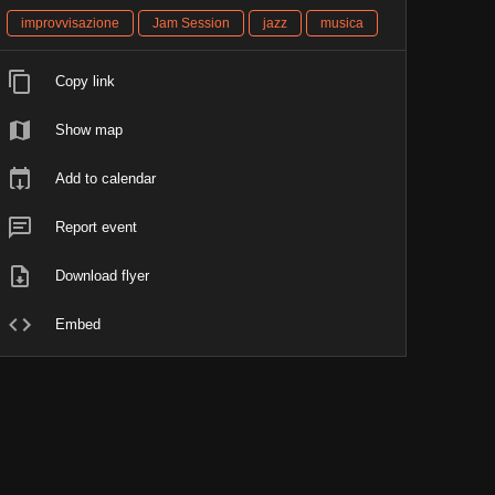
improvvisazione
Jam Session
jazz
musica
Copy link
Show map
Add to calendar
Report event
Download flyer
Embed