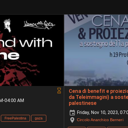
Cena di benefit e proiezio
da Teleimmagini) a sost
PM-04:00 AM
palestinese
Friday, Nov 10, 2023, 07
FreePalestina
gaza
Circolo Anarchico Berneri