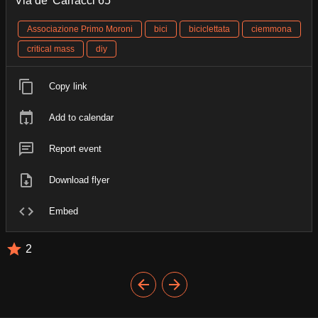
Via de' Carracci 65
Associazione Primo Moroni
bici
biciclettata
ciemmona
critical mass
diy
Copy link
Add to calendar
Report event
Download flyer
Embed
2