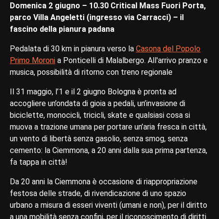
Domenica 2 giugno – 10.30 Critical Mass Fuori Porta,
parco Villa Angeletti (ingresso via Carracci) – il
fascino della pianura padana
Pedalata di 30 km in pianura verso la
Casona del Popolo
Primo Moroni
a Ponticelli di Malalbergo. All'arrivo pranzo e
musica, possibilità di ritorno con treno regionale
Il 31 maggio, l’1 e il 2 giugno Bologna è pronta ad
accogliere un’ondata di gioia a pedali, un’invasione di
biciclette, monocicli, tricicli, skate e qualsiasi cosa si
muova a trazione umana per portare un’aria fresca in città,
un vento di libertà senza gasolio, senza smog, senza
cemento: la Ciemmona, a 20 anni dalla sua prima partenza,
fa tappa in città!
Da 20 anni la Ciemmona è occasione di riappropriazione
festosa delle strade, di rivendicazione di uno spazio
urbano a misura di esseri viventi (umani e non), per il diritto
a una mobilità senza confini, per il riconoscimento di diritti