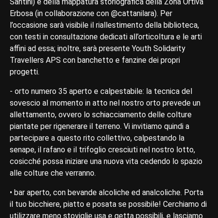
Santini) e della mappatura storiografica della Zona Ortiva
Erbosa (in collaborazione con @cattanilara). Per
l’occasione sarà visibile il riallestimento della biblioteca,
con testi in consultazione dedicati all’orticoltura e le arti
affini ad essa; inoltre, sarà presente Youth Solidarity
Travellers APS con banchetto e fanzine dei propri
progetti.
- orto numero 35 aperto e calpestabile: la tecnica del
sovescio al momento in atto nel nostro orto prevede un
allettamento, ovvero lo schiacciamento delle colture
piantate per rigenerare il terreno. Vi invitiamo quindi a
partecipare a questo rito collettivo, calpestando la
senape, il rafano e il trifoglio cresciuti nel nostro lotto,
cosicché possa iniziare una nuova vita cedendo lo spazio
alle colture che verranno.
• bar aperto, con bevande alcoliche ed analcoliche. Porta
il tuo bicchiere, piatto e posata se possibile! Cerchiamo di
utilizzare meno stoviglie usa e getta possibili, e lasciamo