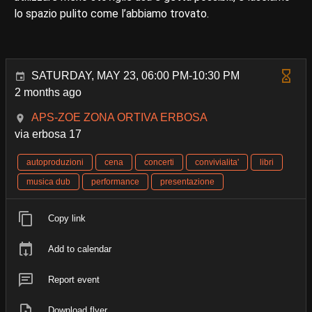
lo spazio pulito come l’abbiamo trovato.
SATURDAY, MAY 23, 06:00 PM-10:30 PM
2 months ago
APS-ZOE ZONA ORTIVA ERBOSA
via erbosa 17
autoproduzioni
cena
concerti
convivialita'
libri
musica dub
performance
presentazione
Copy link
Add to calendar
Report event
Download flyer