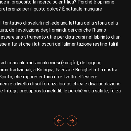
ice in proposito la ricerca scientifica? Perché è opinione
preferenza per il gusto dolce? È naturale mangiare
 tentativo di svelarli richiede una lettura della storia della
ura, dell’evoluzione degli ominidi, dei cibi che l’hanno
ssere uno strumento utile per districarsi nel labirinto di un
a far sì che i lati oscuri dell’alimentazione restino tali il
ti marziali tradizionali cinesi (kungfu), del qigong
rmi tradizionali, a Bologna, Faenza e Brisighella. La nostra
pirito, che rappresentano i tre livelli dell'essere
enze a livello di sofferenza bio-psichica e disarticolazione
e Integri, presupposto ineludibile perchè vi sia salute, forza