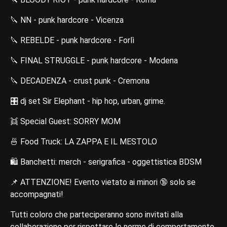
🔪 NN - punk hardcore - Vicenza
🔪 REBELDE - punk hardcore - Forlì
🔪 FINAL STRUGGLE - punk hardcore - Modena
🔪 DECADENZA - crust punk - Cremona
🎛️ dj set Sir Elephant - hip hop, urban, grime.
👯 Special Guest: SORRY MOM
🍜 Food Truck: LA ZAPPA E IL MESTOLO
🛍️ Banchetti: merch - serigrafica - oggettistica BDSM
📌 ATTENZIONE! Evento vietato ai minori 🔞 solo se
accompagnati!
Tutti coloro che parteciperanno sono invitati alla
collaborazione per rispettare le norme di comportamento