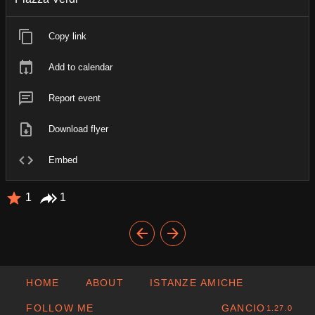
Copy link
Add to calendar
Report event
Download flyer
Embed
1
1
HOME
ABOUT
ISTANZE AMICHE
FOLLOW ME
GANCIO
1.27.0