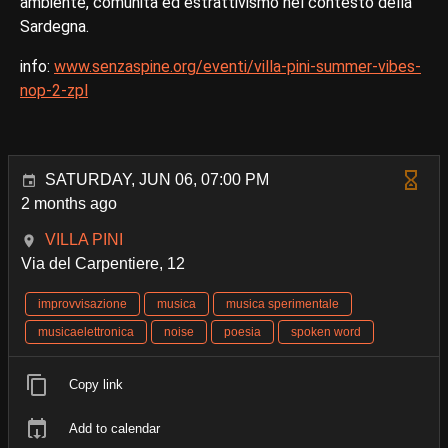
ambiente, comunità ed estrattivismo nel contesto della
Sardegna.
info:
www.senzaspine.org/eventi/villa-pini-summer-vibes-
nop-2-zpl
SATURDAY, JUN 06, 07:00 PM
2 months ago
VILLA PINI
Via del Carpentiere, 12
improvvisazione
musica
musica sperimentale
musicaelettronica
noise
poesia
spoken word
Copy link
Add to calendar