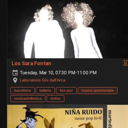
Los Sara Fontan
Tuesday, Mar 10, 07:30 PM-11:00 PM
Laboratorio Giù dall'Arca
barcellona
batteria
free jazz
musica sperimentale
musicaelettronica
violino