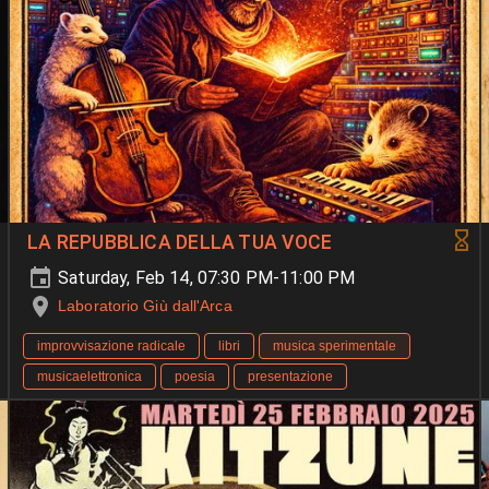
LA REPUBBLICA DELLA TUA VOCE
Saturday, Feb 14, 07:30 PM-11:00 PM
Laboratorio Giù dall'Arca
improvvisazione radicale
libri
musica sperimentale
musicaelettronica
poesia
presentazione