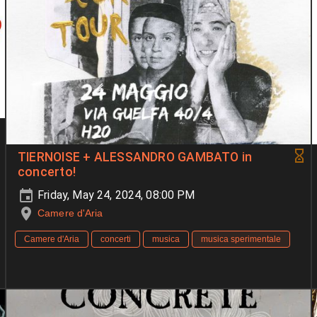
TIERNOISE + ALESSANDRO GAMBATO in
concerto!
Friday, May 24, 2024, 08:00 PM
Camere d'Aria
Camere d'Aria
concerti
musica
musica sperimentale