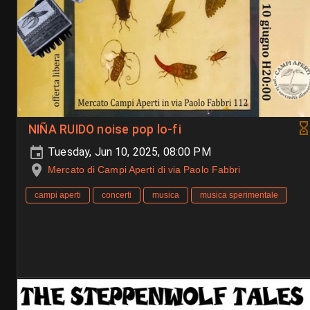
NIÑA RUIDO noise pop lo-fi
Tuesday, Jun 10, 2025, 08:00 PM
Mercato di Campi Aperti di via Paolo Fabbri
campi aperti
concerti
musica
musica sperimentale