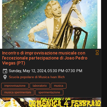
Incontro di improvvisazione musicale con
l'eccezionale partecipazione di Joao Pedro
Viegas (PT)
Sunday, May 12, 2024, 05:30 PM-07:30 PM
Scuola popolare di Musica Ivan Illich
improvvisazione
laboratorio
musica
musica sperimentale
sperimentazione