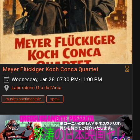
Meyer Flückiger Koch Conca Quartet
Wednesday, Jan 28, 07:30 PM-11:00 PM
Laboratorio Giù dall'Arca
musica sperimentale
spmii