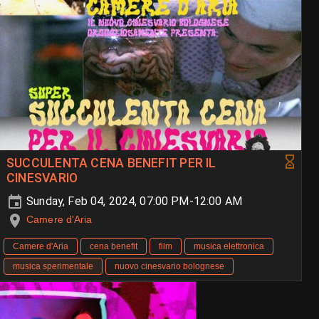
SUCCULENTA CENA BENEFIT PER IL
CINESVARIO
Sunday, Feb 04, 2024, 07:00 PM-12:00 AM
Camere d'Aria
Camere d'Aria
cena benefit
film
musica elettronica
musica sperimentale
nuovo cinesvario bolognese