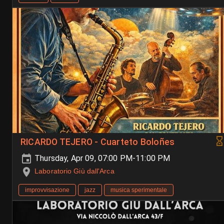
RICARDO TEJERO - Cuarteto Boloñes
Thursday, Apr 09, 07:00 PM-11:00 PM
Laboratorio Giù dall'Arca
improvvisazione
jazz
musica sperimentale