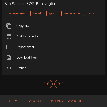
Via Saliceto 37/2, Bentivoglio
antispecismo
benefit
giochi
menu vegan
tattoo
Copy link
Add to calendar
Report event
Download flyer
Embed
HOME
ABOUT
ISTANZE AMICHE