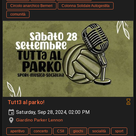
Circolo anarchico Berneri
Colonna Solidale Autogestita
comunità
Tutt3 al parko!
Saturday, Sep 28, 2024, 02:00 PM
Giardino Parker Lennon
aperitivo
concerto
CSII
giochi
socialità
sport