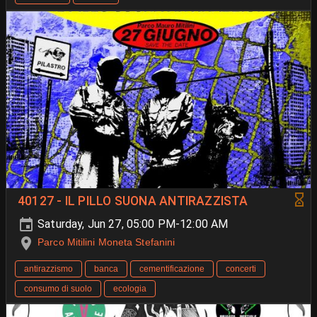
40127 - IL PILLO SUONA ANTIRAZZISTA
Saturday, Jun 27, 05:00 PM-12:00 AM
Parco Mitilini Moneta Stefanini
antirazzismo
banca
cementificazione
concerti
consumo di suolo
ecologia