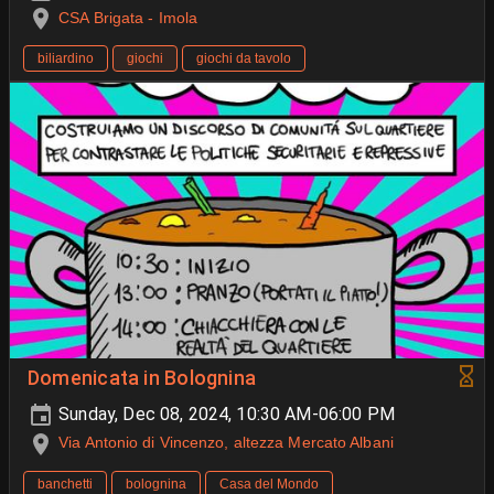
CSA Brigata - Imola
biliardino
giochi
giochi da tavolo
Domenicata in Bolognina
Sunday, Dec 08, 2024, 10:30 AM-06:00 PM
Via Antonio di Vincenzo, altezza Mercato Albani
banchetti
bolognina
Casa del Mondo