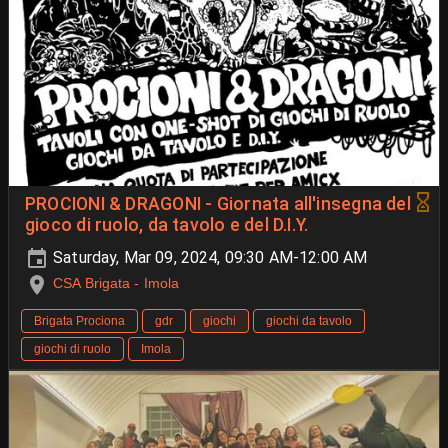
PROCIONI & DRAGONI - Giornata all'insegna del
gioco di ruolo, da tavolo e del D.I.Y.
Saturday, Mar 09, 2024, 09:30 AM-12:00 AM
CSA Brigata - Imola
Brigata Prociona
gdr
giochi
giochi da tavolo
giochi di ruolo
Imola