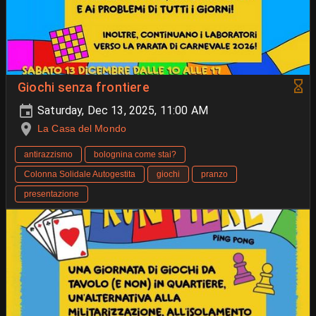
Giochi senza frontiere
Saturday, Dec 13, 2025, 11:00 AM
La Casa del Mondo
antirazzismo
bolognina come stai?
Colonna Solidale Autogestita
giochi
pranzo
presentazione