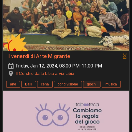
Il venerdì di Arte Migrante
Friday, Jan 12, 2024, 08:00 PM-11:00 PM
Il Cerchio dalla Libia a via Libia
arte
Balli
cena
condivisione
giochi
musica