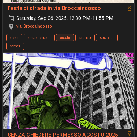
Festa di strada in via Broccaindosso
Saturday, Sep 06, 2025, 12:30 PM-11:55 PM
via Broccaindosso
djset
festa di strada
giochi
pranzo
socialità
tornei
SENZA CHIEDERE PERMESSO AGOSTO 2025