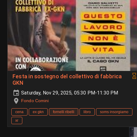
Festa in sostegno del collettivo di fabbrica
GKN
Saturday, Nov 29, 2025, 05:30 PM-11:30 PM
Fondo Comini
cena
ex gkn
fornelli ribelli
libro
soms insorgiamo
xr