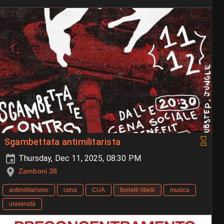
Sgambettata antimilitarista
Thursday, Dec 11, 2025, 08:30 PM
Zamboni 38
antimilitarismo
cena
CUA
fornelli ribelli
musica
università