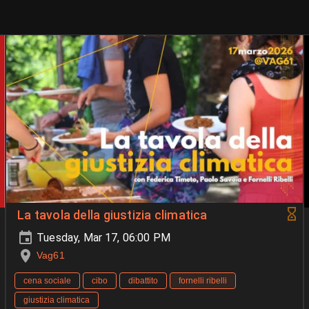
La tavola della giustizia climatica
Tuesday, Mar 17, 06:00 PM
Vag61
cena sociale
cibo
dibattito
fornelli ribelli
giustizia climatica