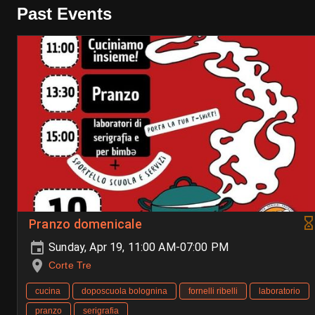
Past Events
Pranzo domenicale
Sunday, Apr 19, 11:00 AM-07:00 PM
Corte Tre
cucina
doposcuola bolognina
fornelli ribelli
laboratorio
pranzo
serigrafia