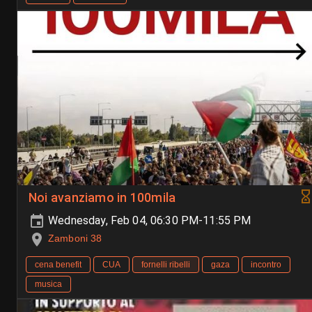
Noi avanziamo in 100mila
Wednesday, Feb 04, 06:30 PM-11:55 PM
Zamboni 38
cena benefit
CUA
fornelli ribelli
gaza
incontro
musica