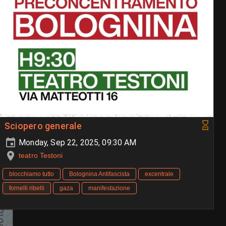
Sciopero generale
Monday, Sep 22, 2025, 09:30 AM
teatro Testoni
blocchiamo tutto
Bolognina Antifascista
excentrale
fornelli ribelli
gaza
manifestazione