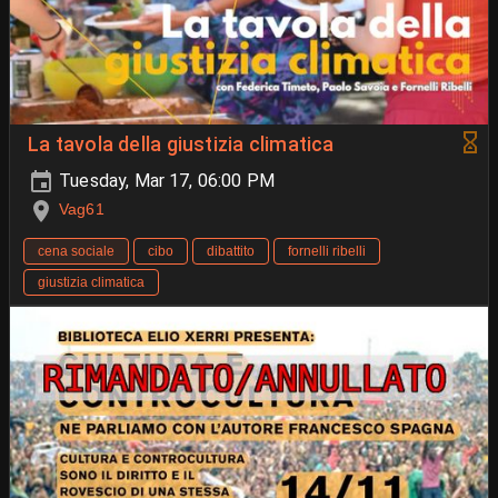
La tavola della giustizia climatica
Tuesday, Mar 17, 06:00 PM
Vag61
cena sociale
cibo
dibattito
fornelli ribelli
giustizia climatica