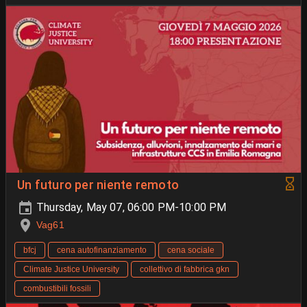
Un futuro per niente remoto
Thursday, May 07, 06:00 PM-10:00 PM
Vag61
bfcj
cena autofinanziamento
cena sociale
Climate Justice University
collettivo di fabbrica gkn
combustibili fossili