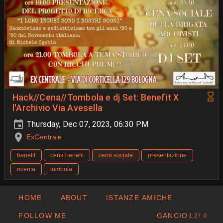
Hack//Cena//Tombola e dj Set: Benefit X
l'Archivio Via Avesella
Thursday, Dec 07, 2023, 06:30 PM
ExCentrale
benefit
cena benefit
cena sociale
presentazione
ricerca
tombola
HOME
ABOUT
ISTANZE AMICHE
FOLLOW ME
GANCIO
1.27.0