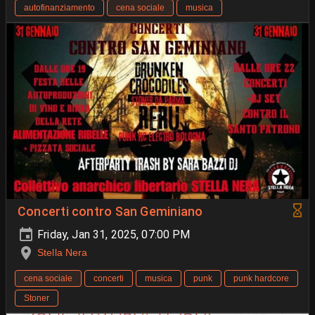
autofinanziamento
cena sociale
musica
Concerti contro San Geminiano
Friday, Jan 31, 2025, 07:00 PM
Stella Nera
cena sociale
concerti
musica
punk
punk hardcore
Stoner