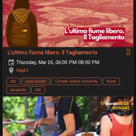
L’ultimo fiume libero. Il Tagliamento
Thursday, Mar 26, 06:00 PM-08:00 PM
Vag61
bfcj
cena sociale
Climate Justice University
fiume
geografia
talk