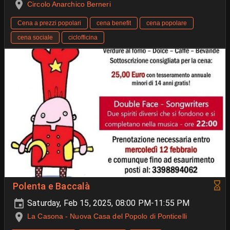
Circolo Anarchico Berneri
Cena a prezzi popolari
cena benefit
cena popolare
cena sociale
ciclofficina
Polenta e Baccalà
Saturday, Feb 15, 2025, 08:00 PM-11:55 PM
La Casona - Nuova Casa del Popolo di Ponticelli