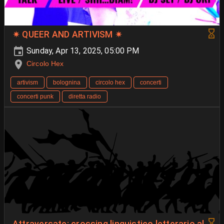
✷ QUEER AND ARTIVISM ✷
Sunday, Apr 13, 2025, 05:00 PM
Circolo Hex
artivism
bolognina
circolo hex
concerti
concerti punk
diretta radio
Attraversate: crossing linguistico letterario al