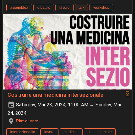
assemblea
dibattito
lavoro
talk
workshop
Costruire una medicina intersezionale
Saturday, Mar 23, 2024, 11:00 AM → Sunday, Mar
24, 2024
RitmoLento
intersezionalità
lavoro
medicina
salute mentale