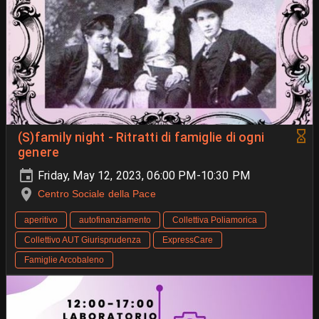
(S)family night - Ritratti di famiglie di ogni
genere
Friday, May 12, 2023, 06:00 PM-10:30 PM
Centro Sociale della Pace
aperitivo
autofinanziamento
Collettiva Poliamorica
Collettivo AUT Giurisprudenza
ExpressCare
Famiglie Arcobaleno