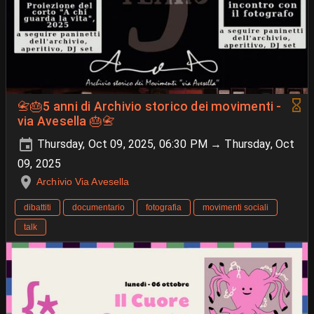
📇🎂5 anni di Archivio storico dei movimenti -
via Avesella 🎂📇
Thursday, Oct 09, 2025, 06:30 PM → Thursday, Oct
09, 2025
Archivio Via Avesella
dibattiti
documentario
fotografia
movimenti sociali
talk