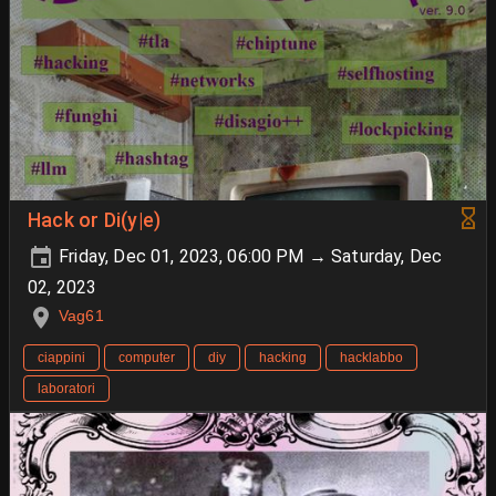
Hack or Di(y|e)
Friday, Dec 01, 2023, 06:00 PM → Saturday, Dec
02, 2023
Vag61
ciappini
computer
diy
hacking
hacklabbo
laboratori