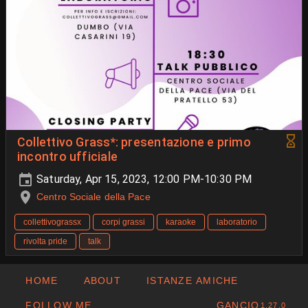
Collettivo Grass*: presentazione e primo
incontro ufficiale
Saturday, Apr 15, 2023, 12:00 PM-10:30 PM
Centro Sociale della Pace
collettivograssx
corpi grassi
karaoke
laboratorio
rivolta pride
talk
HOME
ABOUT
ISTANZE AMICHE
FOLLOW ME
GANCIO
1.27.0