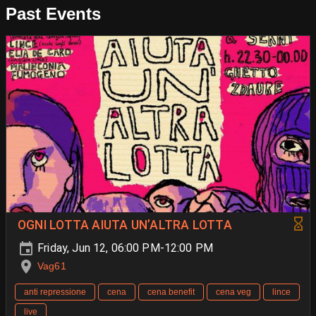
Past Events
OGNI LOTTA AIUTA UN’ALTRA LOTTA
Friday, Jun 12, 06:00 PM-12:00 PM
Vag61
anti repressione
cena
cena benefit
cena veg
lince
live