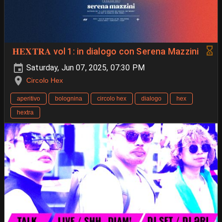
𝐇𝐄𝐗𝐓𝐑𝐀 vol 1: in dialogo con Serena Mazzini
Saturday, Jun 07, 2025, 07:30 PM
Circolo Hex
aperitivo
bolognina
circolo hex
dialogo
hex
hextra