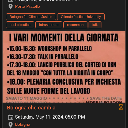
Porta Pratello
Bologna for Climate Justice
Climate Justice University
crisi climatica
infrastrutture
recommon
talk
Bologna che cambia
Saturday, May 11, 2024, 05:00 PM
Bologna