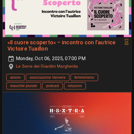
«Il cuore scoperto» – incontro con l’autrice
Victoire Tuaillon
Monday, Oct 06, 2025, 07:00 PM
Le Serre dei Giardini Margherita
amore
associazione Vanvera
femminismo
maschile plurale
podcast
relazioni