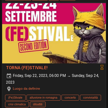
TORNA (FE)STIVALE!
Friday, Sep 22, 2023, 06:00 PM → Sunday, Sep 24,
2023
Luogo da definire
(Fe)Stivale
alluvione in romagna
concerto
convivialità
crisi climatica
dibattiti