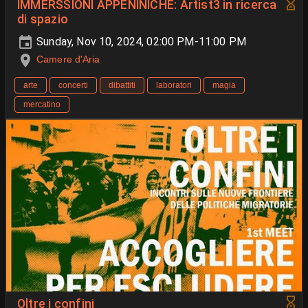
IMMERSSIONI APPENINICHE: Artist3 in ricerca
di spazio
Sunday, Nov 10, 2024, 02:00 PM-11:00 PM
Camere d'Aria
arte
concerti
dibattiti
laboratori
magia
mercatino
Oltre i confini