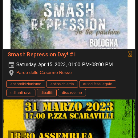
Smash Repression Day! #1
Saturday, Apr 15, 2023, 01:00 PM-08:00 PM
Parco delle Caserme Rosse
antiproibizionismo
antipsichiatria
autodifesa legale
ddl anti-rave
dibattiti
discussione