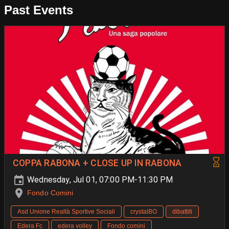
Past Events
COPPA RABONA + CLOSE UP IN RABONA
Wednesday, Jul 01, 07:00 PM-11:30 PM
Fondo Comini
Asd Unione Realtà Sportive Sociali
crystalBO
dibattiti
Edera Fc
edera volley
Fondo comini