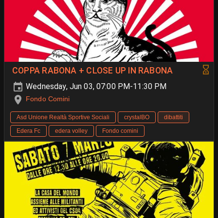
COPPA RABONA + CLOSE UP IN RABONA
Wednesday, Jun 03, 07:00 PM-11:30 PM
Fondo Comini
Asd Unione Realtà Sportive Sociali
crystalBO
dibattiti
Edera Fc
edera volley
Fondo comini