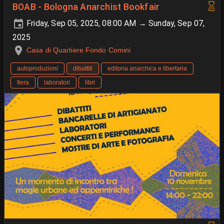
BOAB - Bologna Anarchist Bookfair
Friday, Sep 05, 2025, 08:00 AM → Sunday, Sep 07,
2025
Casa di Quartiere Fondo Comini
autoproduzioni
dibattiti
editoria anarchica e libertaria
fiera
laboratori
libri