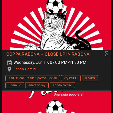
COPPA RABONA + CLOSE UP IN RABONA
Wednesday, Jun 17, 07:00 PM-11:30 PM
Fondo Comini
Asd Unione Realtà Sportive Sociali
crystalBO
dibattiti
Edera Fc
edera volley
Fondo comini