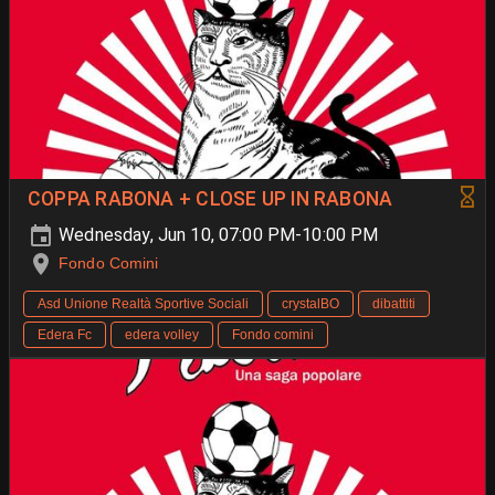
COPPA RABONA + CLOSE UP IN RABONA
Wednesday, Jun 10, 07:00 PM-10:00 PM
Fondo Comini
Asd Unione Realtà Sportive Sociali
crystalBO
dibattiti
Edera Fc
edera volley
Fondo comini