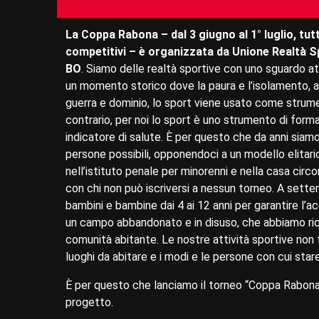
La Coppa Rabona – dal 3 giugno al 1° luglio, tutt
competitivi – è organizzata da Unione Realtà Sp
BO
. Siamo delle realtà sportive con uno sguardo at
un momento storico dove la paura e l’isolamento, a
guerra e dominio, lo sport viene usato come strum
contrario, per noi lo sport è uno strumento di forma
indicatore di salute. È per questo che da anni siam
persone possibili, opponendoci a un modello elitario
nell’istituto penale per minorenni e nella casa circo
con chi non può iscriversi a nessun torneo. A sett
bambini e bambine dai 4 ai 12 anni per garantire l’ac
un campo abbandonato e in disuso, che abbiamo riqua
comunità abitante. Le nostre attività sportive non 
luoghi da abitare e i modi e le persone con cui stare
È per questo che lanciamo il torneo “Coppa Rabona
progetto.