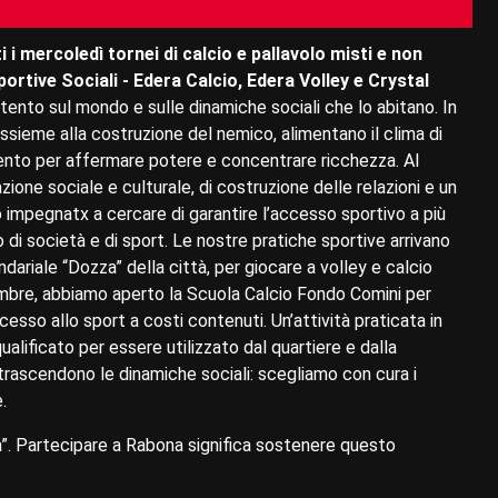
i i mercoledì tornei di calcio e pallavolo misti e non
ortive Sociali - Edera Calcio, Edera Volley e Crystal
tento sul mondo e sulle dinamiche sociali che lo abitano. In
ssieme alla costruzione del nemico, alimentano il clima di
ento per affermare potere e concentrare ricchezza. Al
zione sociale e culturale, di costruzione delle relazioni e un
o impegnatx a cercare di garantire l’accesso sportivo a più
 di società e di sport. Le nostre pratiche sportive arrivano
ndariale “Dozza” della città, per giocare a volley e calcio
embre, abbiamo aperto la Scuola Calcio Fondo Comini per
cesso allo sport a costi contenuti. Un’attività praticata in
lificato per essere utilizzato dal quartiere e dalla
trascendono le dinamiche sociali: scegliamo con cura i
.
”. Partecipare a Rabona significa sostenere questo