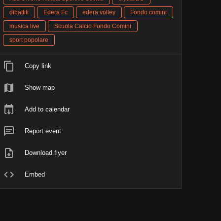
dibattiti
Edera Fc
edera volley
Fondo comini
musica live
Scuola Calcio Fondo Comini
sport popolare
Copy link
Show map
Add to calendar
Report event
Download flyer
Embed