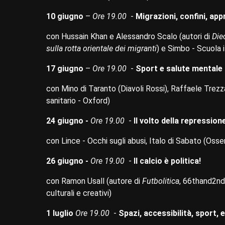
10 giugno
–
Ore 19.00
-
Migrazioni, confini, app
con Hussain Khan e Alessandro Scalo (autori di
Diec
sulla rotta orientale dei migranti
) e Simbo - Scuola 
17 giugno
–
Ore 19.00
-
Sport e salute mentale
con Mino di Taranto (Diavoli Rossi), Raffaele Tre
sanitario - Oxford)
24 giugno -
Ore 19.00
-
Il volto della repression
con Lince - Occhi sugli abusi, Italo di Sabato (Osse
26 giugno -
Ore 19.00
-
Il calcio è politica!
con Ramon Usall (autore di
Futbolitica
, 66thand2nd
culturali e creativi)
1 luglio
Ore 19.00
-
Spazi, accessibilità, sport,