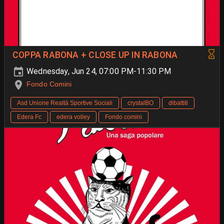
COPPA RABONA + CLOSE UP IN RABONA
Wednesday, Jun 24, 07:00 PM-11:30 PM
Fondo Comini
Asd Unione Realtà Sportive Sociali
crystalBO
dibattiti
Edera Fc
edera volley
Fondo comini