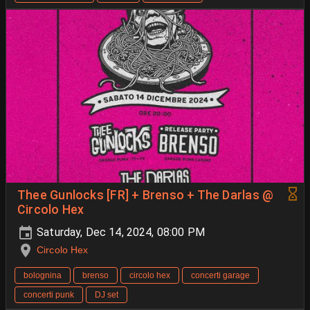
Thee Gunlocks [FR] + Brenso + The Darlas @
Circolo Hex
Saturday, Dec 14, 2024, 08:00 PM
Circolo Hex
bolognina
brenso
circolo hex
concerti garage
concerti punk
DJ set