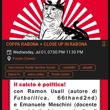
COPPA RABONA + CLOSE UP IN RABONA
Wednesday, Jul 01, 07:00 PM-11:30 PM
Fondo Comini
Asd Unione Realtà Sportive Sociali
crystalBO
dibattiti
Edera Fc
edera volley
Fondo comini