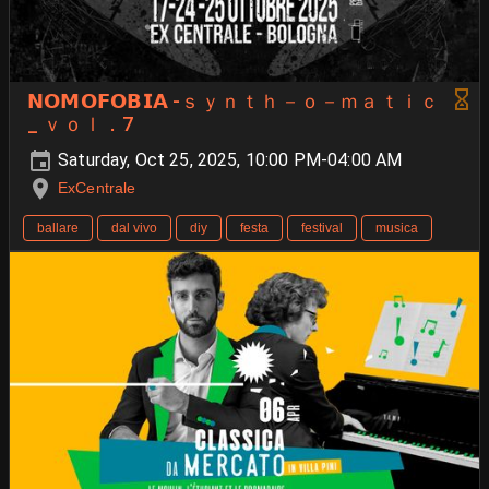
𝗡𝗢𝗠𝗢𝗙𝗢𝗕𝗜𝗔 -ｓｙｎｔｈ－ｏ－ｍａｔｉｃ
_ ｖｏｌ．7
Saturday, Oct 25, 2025, 10:00 PM-04:00 AM
ExCentrale
ballare
dal vivo
diy
festa
festival
musica