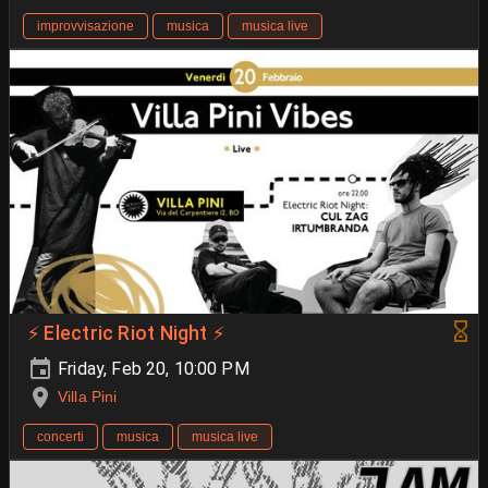
improvvisazione
musica
musica live
⚡ Electric Riot Night ⚡
Friday, Feb 20, 10:00 PM
Villa Pini
concerti
musica
musica live