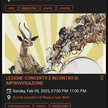
cello
musica live
poesia
reading
LEZIONE-CONCERTO E INCONTRO DI
IMPROVVISAZIONE
Sunday, Feb 09, 2025, 07:00 PM-11:00 PM
Scuola popolare di Musica Ivan Illich
improvvisazione
lezioni
musica live