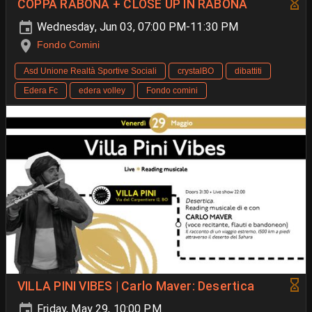
COPPA RABONA + CLOSE UP IN RABONA
Wednesday, Jun 03, 07:00 PM-11:30 PM
Fondo Comini
Asd Unione Realtà Sportive Sociali
crystalBO
dibattiti
Edera Fc
edera volley
Fondo comini
VILLA PINI VIBES | Carlo Maver: Desertica
Friday, May 29, 10:00 PM