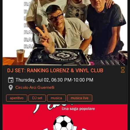
DJ SET: RANKING LORENZ & VINYL CLUB
Thursday, Jul 02, 06:30 PM-10:00 PM
Circolo Arci Guernelli
aperitivo
DJ set
musica
musica live