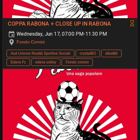
COPPA RABONA + CLOSE UP IN RABONA
Wednesday, Jun 17, 07:00 PM-11:30 PM
Fondo Comini
Asd Unione Realtà Sportive Sociali
crystalBO
dibattiti
Edera Fc
edera volley
Fondo comini