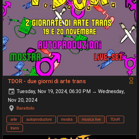
TDOR - due giorni di arte trans
Tuesday, Nov 19, 2024, 06:30 PM → Wednesday,
Nov 20, 2024
Barattolo
arte
autoproduzioni
mostra
musica live
TDoR
trans