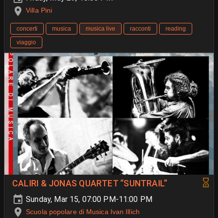
Villa Pini
concerti
musica
musica live
racconti
reading
viaggio
CALIRI & JONAS QUARTET “SUNTRAIL”
Sunday, Mar 15, 07:00 PM-11:00 PM
Scuola popolare di Musica Ivan Illich