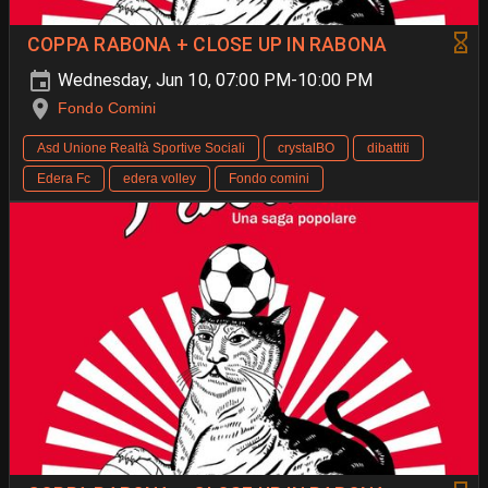
COPPA RABONA + CLOSE UP IN RABONA
Wednesday, Jun 10, 07:00 PM-10:00 PM
Fondo Comini
Asd Unione Realtà Sportive Sociali
crystalBO
dibattiti
Edera Fc
edera volley
Fondo comini