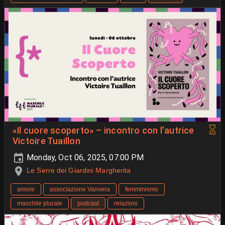
«Il cuore scoperto» – incontro con l’autrice
Victoire Tuaillon
Monday, Oct 06, 2025, 07:00 PM
Le Serre dei Giardini Margherita
amore
associazione Vanvera
femminismo
maschile plurale
podcast
relazioni