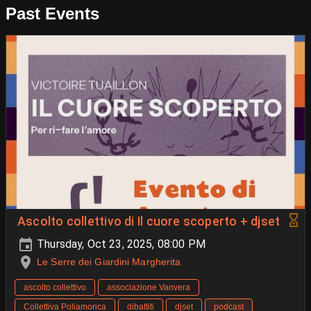
Past Events
Ascolto collettivo di Il cuore scoperto + djset
Thursday, Oct 23, 2025, 08:00 PM
Le Serre dei Giardini Margherita
ascolto collettivo
associazione Vanvera
Collettiva Poliamorica
dibattiti
djset
podcast