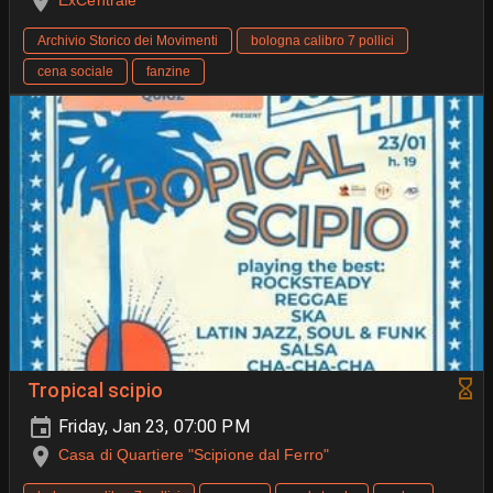
ExCentrale
Archivio Storico dei Movimenti
bologna calibro 7 pollici
cena sociale
fanzine
Tropical scipio
Friday, Jan 23, 07:00 PM
Casa di Quartiere "Scipione dal Ferro"