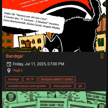
Bandiga!
Friday, Jul 11, 2025, 07:00 PM
Vag61
bandiga
BC7P
bologna calibro 7 pollici
comitato piazza carlo giuliani
elena giuliani
g8