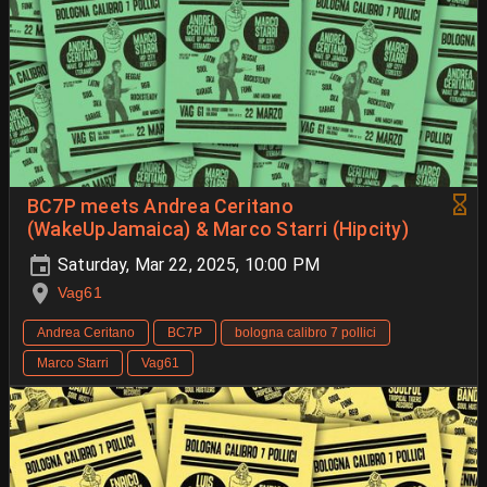
BC7P meets Andrea Ceritano
(WakeUpJamaica) & Marco Starri (Hipcity)
Saturday, Mar 22, 2025, 10:00 PM
Vag61
Andrea Ceritano
BC7P
bologna calibro 7 pollici
Marco Starri
Vag61