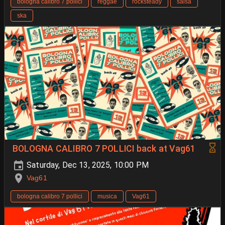
bologna calibro 7 pollici
reggae
rocksteady
salsa
ska
BOLOGNA CALIBRO 7 POLLICI back at Vag61
Saturday, Dec 13, 2025, 10:00 PM
Vag61
bologna calibro 7 pollici
musica
Vag61