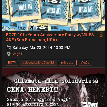
BC7P 10th Years Anniversary Party w/MILES
AKE (San Francisco, USA)
Saturday, Mar 23, 2024, 10:00 PM
Vag61
BC7P
bologna calibro 7 pollici
miles ake
Vag61