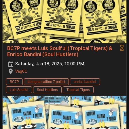
BC7P meets Luis Soulful (Tropical Tigers) &
Enrico Bandini (Soul Hustlers)
Saturday, Jan 18, 2025, 10:00 PM
Vag61
BC7P
bologna calibro 7 pollici
enrico bandini
Luis Soulful
Soul Hustlers
Tropical Tigers