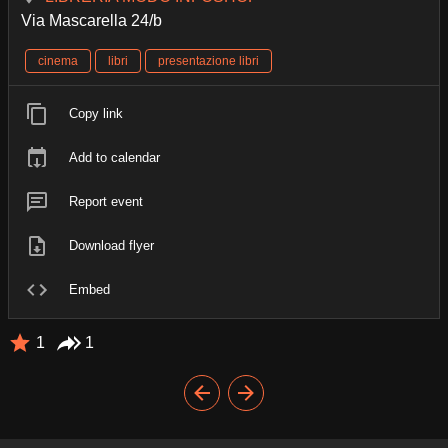
Via Mascarella 24/b
cinema
libri
presentazione libri
Copy link
Add to calendar
Report event
Download flyer
Embed
1
1