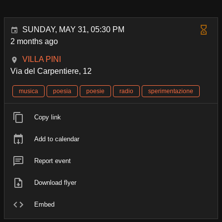
SUNDAY, MAY 31, 05:30 PM
2 months ago
VILLA PINI
Via del Carpentiere, 12
musica
poesia
poesie
radio
sperimentazione
Copy link
Add to calendar
Report event
Download flyer
Embed