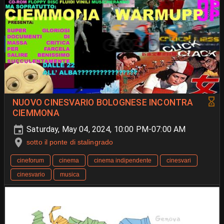
NUOVO CINESVARIO BOLOGNESE INCONTRA
CIEMMONA
Saturday, May 04, 2024, 10:00 PM-07:00 AM
sotto il ponte di stalingrado
cineforum
cinema
cinema indipendente
cinesvari
cinesvario
musica