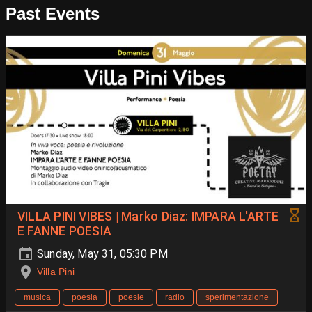
Past Events
VILLA PINI VIBES | Marko Diaz‍: ‍IMPARA L'ARTE
E FANNE POESIA
Sunday, May 31, 05:30 PM
Villa Pini
musica
poesia
poesie
radio
sperimentazione