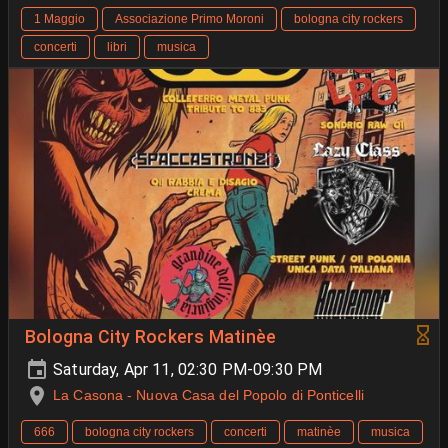
1 Maggio
Associazione Primo Moroni
bologna city rockers
concerti
libri
musica
Bologna City Rockers Matinèe
Saturday, Apr 11, 02:30 PM-09:30 PM
La Casona - Nuova Casa del Popolo di Ponticelli
666
bologna city rockers
concerti
matinèe
musica