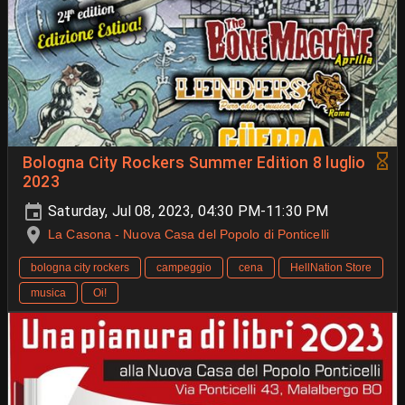
Bologna City Rockers Summer Edition 8 luglio
2023
Saturday, Jul 08, 2023, 04:30 PM-11:30 PM
La Casona - Nuova Casa del Popolo di Ponticelli
bologna city rockers
campeggio
cena
HellNation Store
musica
Oi!