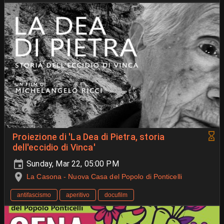
Proiezione di 'La Dea di Pietra, storia
dell'eccidio di Vinca'
Sunday, Mar 22, 05:00 PM
La Casona - Nuova Casa del Popolo di Ponticelli
antifascismo
aperitivo
docufilm