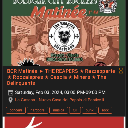
BCR Matinée ► THE REAPERS ★ Razzapparte
★ Roozalepres ★ Cesoia ★ Miners ★ The
Delinquents
Saturday, Feb 03, 2024, 03:00 PM-09:00 PM
La Casona - Nuova Casa del Popolo di Ponticelli
concerti
hardcore
musica
Oi!
punk
rock