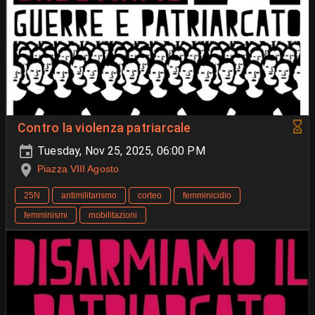
Contro la violenza patriarcale
Tuesday, Nov 25, 2025, 06:00 PM
Piazza VIII Agosto
25N
antimilitarismo
corteo
femminicidio
femminismi
mobilitazioni