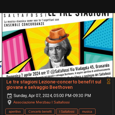
Le tre stagioni Lezione-concerto benefit sul
giovane e selvaggio Beethoven
Sunday, Apr 07, 2024, 05:00 PM-09:30 PM
Associazione Merzbau I Saltafossi
aperitivo
Concerto benefit
I Saltafossi
musica