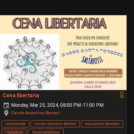
Cena libertaria
Monday, Mar 25, 2024, 08:00 PM-11:00 PM
Circolo Anarchico Berneri
cena benefit
Circolo anarchico Berneri
educazione libertaria
I Saltafossi
Sassocartafiebici