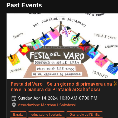
Past Events
Festa del Varo - Se un giorno di primavera una
nave in pianura dai Prataioli ai Saltafossi
Sunday, Apr 14, 2024, 10:30 AM-07:00 PM
Associazione Merzbau I Saltafossi
Baratto
educazione libertaria
Granarolo dell'Emilia