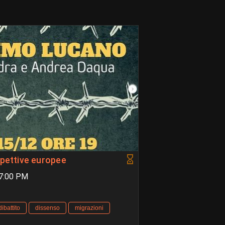
spettive europee
07:00 PM
dibattito
dissenso
migrazioni