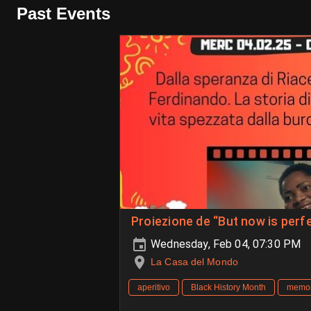
Past Events
Proiezione de “But now is perf
Wednesday, Feb 04, 07:30 PM
La Casa del Mondo
aperitivo
Black History Month
memor