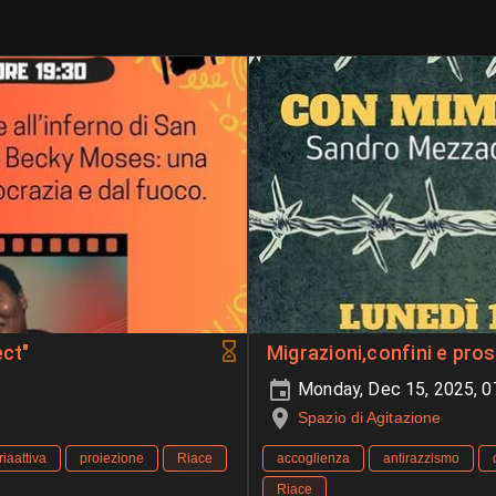
ect"
Migrazioni,confini e pro
Monday, Dec 15, 2025, 
Spazio di Agitazione
iaattiva
proiezione
Riace
accoglienza
antirazzismo
Riace